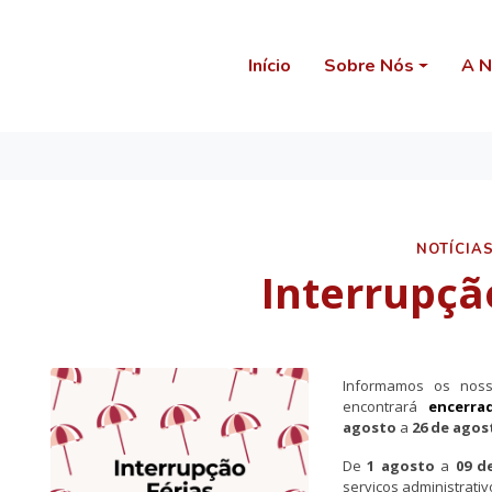
Início
Sobre Nós
A N
NOTÍCIA
Interrupçã
Informamos os noss
encontrará
encerrad
agosto
a
26 de agos
De
1 agosto
a
09 d
serviços administrat