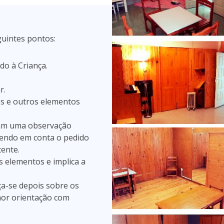
uintes pontos:
do à Criança.
r.
es e outros elementos
izam uma observação
 tendo em conta o pedido
tente.
is elementos e implica a
ça-se depois sobre os
hor orientação com