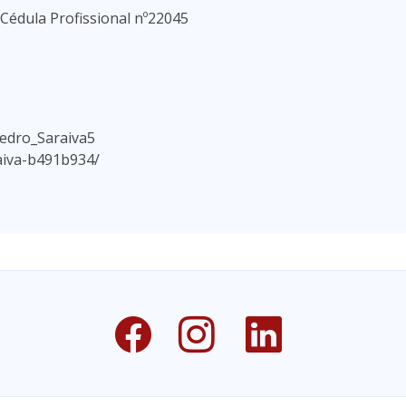
Cédula Profissional nº22045
Pedro_Saraiva5
aiva-b491b934/